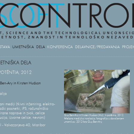
STAVA
UMETNIŠKA DELA
KONFERENCA
DELAVNICE/PREDAVANJA
PROJEK
ETNIŠKA DELA
POTĒNTIA, 2012
Ben-Ary in Kirsten Hudson
alija
i mediji (tkivni inženiring, elektro-
loški posnetki, iPS, računalniško
irane naprave in zvok, celice
Guy Ben-Ary in Kirsten Hudson (AU). In potēntia, 2012.
cija, izvorne celice, nevroni)
Mešana medijska instalacija, fotografija z dovoljenjem
umetnikov. 2012 foto Guy Ben-Ary
al - Valvazorjeva 40, Maribor