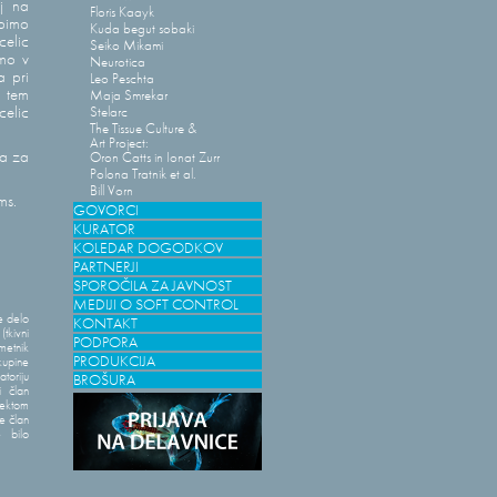
ij na
Floris Kaayk
abimo
Kuda begut sobaki
celic
Seiko Mikami
amo v
Neurotica
a pri
Leo Peschta
i tem
Maja Smrekar
elic
Stelarc
The Tissue Culture &
Art Project:
la za
Oron Catts in Ionat Zurr
Polona Tratnik et al.
Bill Vorn
ms.
GOVORCI
KURATOR
KOLEDAR DOGODKOV
PARTNERJI
SPOROČILA ZA JAVNOST
MEDIJI O SOFT CONTROL
e delo
KONTAKT
tkivni
PODPORA
metnik
PRODUKCIJA
kupine
toriju
BROŠURA
i član
jektom
e član
 bilo