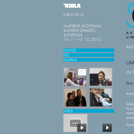
KIBLIX 2012
MARIBOR, SLOVENIJA
SLOVENJ GRADEC,
SLOVENIJA
14. 11.−15. 12. 2012
RAZ
NOVICE
IŠČI
GALERIJA
UM
IN 
Guy 
Avstr
Mešan
fizio
VIDEO
nadz
prepu
Port