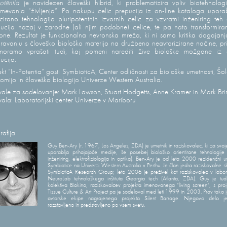
otēntia
je navidezen človeški hibrid, ki problematizira vpliv biotehnolog
mevanja “življenja”. Po nakupu celic prepucija iz on-line kataloga upor
cirano tehnologijo pluripotentnih izvornih celic za vzvratni inženiring teh 
ucija nazaj v zarodne (ali njim podobne) celice, te pa nato transformir
one. Rezultat je funkcionalna nevronska mreža, ki ni samo kritika dogajanj
ravanju s človeško biološko materijo na družbeno neavtorizirane načine, pr
moramo vprašati tudi, kaj pomeni narediti žive biološke možgane iz c
ucija.
ekt “In-Potentia” gosti SymbioticA, Center odličnosti za biološke umetnosti, Šo
omijo in človeško biologijo Univerze Western Australia.
ale za sodelovanje: Mark Lawson, Stuart Hodgetts, Anne Kramer in Mark Bri
ala: Laboratorijski center Univerze v Mariboru
rafija
Guy Ben-Ary (r. 1967, Los Angeles, ZDA) je umetnik in raziskovalec, ki za svoj
uporablja prihajajoče medije, še posebej biološko orientirane tehnologije (
inženiring, elektrofiziologija in optika). Ben-Ary je od leta 2000 rezidenčni u
Symbiotice na Univerzi Western Australia v Perthu. Je član jedra raziskovalne s
SymbioticA Research Group; leto 2006 je preživel kot raziskovalec v labora
NeuroLab tehnološkega inštituta Georgia tech (Atlanta, ZDA). Guy je tud
kolektiva Biokino, raziskovalcev projekta imenovanega “living screen”, s pro
Tissue Culture & Art Project pa je sodeloval med leti 1999 in 2003. Prav tako j
avtorske ekipe nagrajenega projekta Silent Barrage. Njegovo delo je
razstavljeno in predstavljeno po vsem svetu.