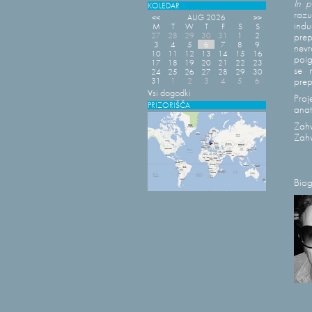
In p
KOLEDAR
razu
<<
AUG 2026
>>
indu
M
T
W
T
F
S
S
27
28
29
30
31
1
2
prep
3
4
5
6
7
8
9
nevr
10
11
12
13
14
15
16
poig
17
18
19
20
21
22
23
se 
24
25
26
27
28
29
30
31
1
2
3
4
5
6
prep
Vsi dogodki
Proj
PRIZORIŠČA
anat
Zahv
Zahv
Biog