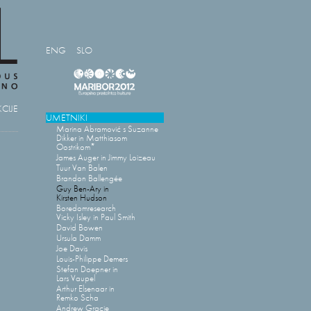
ENG
SLO
CIJE
UMETNIKI
Marina Abramović s Suzanne
Dikker in Matthiasom
Oostrikom*
James Auger in Jimmy Loizeau
Tuur Van Balen
Brandon Ballengée
Guy Ben-Ary in
Kirsten Hudson
Boredomresearch
Vicky Isley in Paul Smith
David Bowen
Ursula Damm
Joe Davis
Louis-Philippe Demers
Stefan Doepner in
Lars Vaupel
Arthur Elsenaar in
Remko Scha
Andrew Gracie