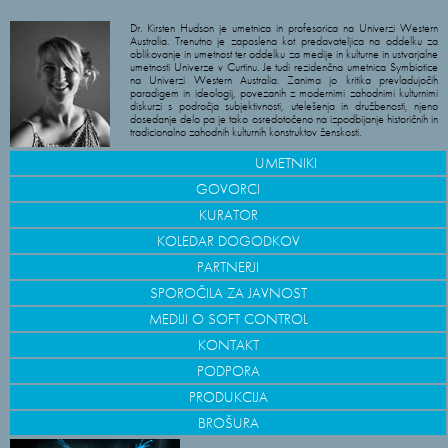
Dr. Kirsten Hudson je umetnica in profesorica na Univerzi Western
Australia. Trenutno je zaposlena kot predavateljica na oddelku za
oblikovanje in umetnost ter oddelku za medije in kulturne in ustvarjalne
umetnosti Univerze v Curtinu. Je tudi rezidenčna umetnica Symbiotice
na Univerzi Western Australia. Zanima jo kritika prevladujočih
paradigem in ideologij, povezanih z modernimi zahodnimi kulturnimi
diskurzi s področja subjektivnosti, utelešenja in družbenosti, njeno
dosedanje delo pa je tako osredotočeno na izpodbijanje historičnih in
tradicionalno zahodnih kulturnih konstruktov ženskosti.
UMETNIKI
GOVORCI
KURATOR
KOLEDAR DOGODKOV
PARTNERJI
SPOROČILA ZA JAVNOST
MEDIJI O SOFT CONTROL
KONTAKT
PODPORA
PRODUKCIJA
BROŠURA