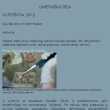
UMETNIŠKA DELA
IN POTĒNTIA, 2012
Guy Ben-Ary in Kirsten Hudson
Avstralija
Mešani mediji (tkivni inženiring, elektro-fiziološki posnetki, iPS, računalniško
nadzirane naprave in zvok, celice prepucija, izvorne celice, nevroni)
Portal - Valvazorjeva 40, Maribor
Guy Ben-Ary in Kirsten Hudson (AU). In potēntia, 2012. Mešana medijska instalacija, fotografija z dovoljenjem
umetnikov. 2012 foto Guy Ben-Ary
In potēntia
je navidezen človeški hibrid, ki problematizira vpliv
biotehnologij na razumevanja “življenja”. Po nakupu celic prepucija iz
on-line kataloga uporabimo inducirano tehnologijo pluripotentnih