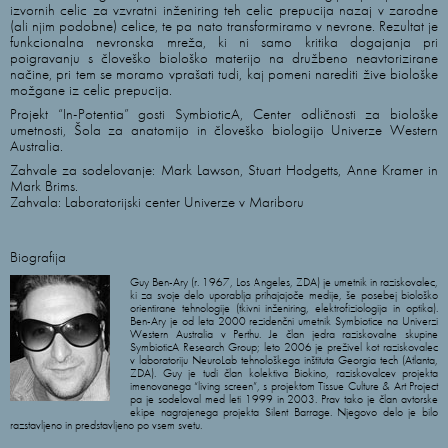
izvornih celic za vzvratni inženiring teh celic prepucija nazaj v zarodne
(ali njim podobne) celice, te pa nato transformiramo v nevrone. Rezultat je
funkcionalna nevronska mreža, ki ni samo kritika dogajanja pri
poigravanju s človeško biološko materijo na družbeno neavtorizirane
načine, pri tem se moramo vprašati tudi, kaj pomeni narediti žive biološke
možgane iz celic prepucija.
Projekt “In-Potentia” gosti SymbioticA, Center odličnosti za biološke
umetnosti, Šola za anatomijo in človeško biologijo Univerze Western
Australia.
Zahvale za sodelovanje: Mark Lawson, Stuart Hodgetts, Anne Kramer in
Mark Brims.
Zahvala: Laboratorijski center Univerze v Mariboru
Biografija
Guy Ben-Ary (r. 1967, Los Angeles, ZDA) je umetnik in raziskovalec,
ki za svoje delo uporablja prihajajoče medije, še posebej biološko
orientirane tehnologije (tkivni inženiring, elektrofiziologija in optika).
Ben-Ary je od leta 2000 rezidenčni umetnik Symbiotice na Univerzi
Western Australia v Perthu. Je član jedra raziskovalne skupine
SymbioticA Research Group; leto 2006 je preživel kot raziskovalec
v laboratoriju NeuroLab tehnološkega inštituta Georgia tech (Atlanta,
ZDA). Guy je tudi član kolektiva Biokino, raziskovalcev projekta
imenovanega “living screen”, s projektom Tissue Culture & Art Project
pa je sodeloval med leti 1999 in 2003. Prav tako je član avtorske
ekipe nagrajenega projekta Silent Barrage. Njegovo delo je bilo
razstavljeno in predstavljeno po vsem svetu.