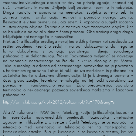
vrednost individualnega obstoja ter stavi na princip ugodja; znanost naj
služi humanizmu in naredi življenje bolj udobno, nesmrtno in neboleče.
Druga tradicija je osnovana na neenakosti subjekta samemu sebi in
zahteva trajno transformacijo realnosti s pomočjo novega znanja.
Resničnost je v tem primeru delujoči sistem, ki vzpostavlja subjekt sočasno
z ustvarjanjem objekta. Ta tradicija zahteva nove znanstvene objekte, kjer
se bo subjekt pojavljal v dinamičnem procesu. Obe tradiciji druga drugo
izključujeta kot nemogočo in neresnično.
Neklasična filozofija predlaga nekaj teoretskih prijemov kot spodbudo za
rešitev problema. Resnično sedaj ni na poti dokazovanja, do njega se
lahko dokopljemo s pomočjo povratnega mišljenja, sorodnega
psihoanalizi in dekonstrukciji. Praksa “povratnega mišljenja” se navezuje
na odpiranje nezavednega pri Freudu in kritiko ideologije pri Marxu.
Tako je ideologija odvisna od nezavednega, nezavedno pa je povezano
s horizontom zgodovine. Lahko bi rekli, da sta marksizem in psihoanaliza
začetnika teorije diskurzivne diferenciacije, ki je bistvenega pomena v
času globalizacije. Teoretsko tehnologijo na tej točki uporabimo za
povečanje in transformacijo realnosti. Zato predavateljica uporablja
terminologijo neklasičnega poznega sovjetskega marksizma in Lacanove
psihoanalize.
http://arhiv.kiblix.org/kiblix2012/softcontrol/?p=170&lang=sl
Alla Mitrofanova
(r. 1959, Sankt Peterburg, Rusija) je filozofinja, kustosinja
in teoretičarka novo-medijskih umetnosti. Poznavalka umetnostne
zgodovine in filozofije z Univerze v Sankt Peterburgu se osredotoča na
interakcijo med umetnostjo in tehnologijo ter na trans-spolno in
kontekstualno estetiko. Bila je kustosinja in so-kustosinja razstav, kot so: