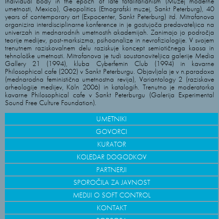
Individual body in the epoch of late totalitarianism (Muzej moderne
umetnosti, Mexico), Geopolitics (Etnografski muzej, Sankt Peterburg), 40
years of contemporary art (Expocenter, Sankt Peterburg) itd. Mitrofanova
organizira interdisciplinarne konference in je gostujoča predavateljica na
univerzah in mednarodnih umetnostih akademijah. Zanimajo jo področja
teorije medijev, post-marksizma, psihoanalize in nevrofiziologije. V svojem
trenutnem raziskovalnem delu raziskuje koncept semiotičnega kaosa in
tehnološke umetnosti. Mitrofanova je tudi soustanoviteljica galerije Media
Gallery 21 (1994), kluba Cyberfemin Club (1994) in kavarne
Philosophical cafe (2002) v Sankt Peterburgu. Objavljala je v n.paradoxa
(mednarodna feministična umetnostna revija), Variantology 2 (raziskave
arheologije medijev, Köln 2006) in katalogih. Trenutno je moderatorka
kavarne Philosophical cafe v Sankt Peterburgu (Galerija Experimental
Sound Free Culture Foundation).
UMETNIKI
GOVORCI
KURATOR
KOLEDAR DOGODKOV
PARTNERJI
SPOROČILA ZA JAVNOST
MEDIJI O SOFT CONTROL
KONTAKT