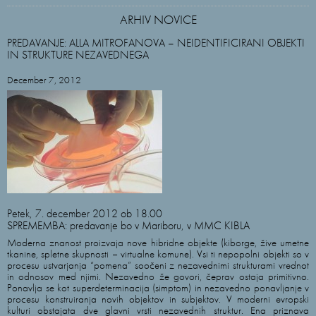
ARHIV NOVICE
PREDAVANJE: ALLA MITROFANOVA – NEIDENTIFICIRANI OBJEKTI
IN STRUKTURE NEZAVEDNEGA
December 7, 2012
Petek, 7. december 2012 ob 18.00
SPREMEMBA: predavanje bo v Mariboru, v MMC KIBLA
Moderna znanost proizvaja nove hibridne objekte (kiborge, žive umetne
tkanine, spletne skupnosti – virtualne komune). Vsi ti nepopolni objekti so v
procesu ustvarjanja “pomena” soočeni z nezavednimi strukturami vrednot
in odnosov med njimi. Nezavedno že govori, čeprav ostaja primitivno.
Ponavlja se kot superdeterminacija (simptom) in nezavedno ponavljanje v
procesu konstruiranja novih objektov in subjektov. V moderni evropski
kulturi obstajata dve glavni vrsti nezavednih struktur. Ena priznava