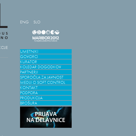
ENG
SLO
CIJE
UMETNIKI
GOVORCI
KURATOR
KOLEDAR DOGODKOV
PARTNERJI
SPOROČILA ZA JAVNOST
MEDIJI O SOFT CONTROL
KONTAKT
PODPORA
PRODUKCIJA
BROŠURA