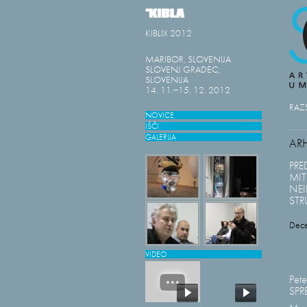
KIBLIX 2012
MARIBOR, SLOVENIJA
SLOVENJ GRADEC,
SLOVENIJA
14. 11.−15. 12. 2012
RAZ
NOVICE
IŠČI
GALERIJA
AR
PRE
MI
NEI
STR
Dec
VIDEO
Pet
SPR