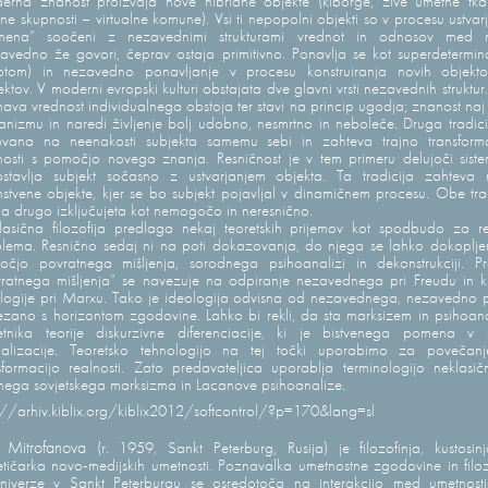
rna znanost proizvaja nove hibridne objekte (kiborge, žive umetne tka
tne skupnosti – virtualne komune). Vsi ti nepopolni objekti so v procesu ustvar
mena” soočeni z nezavednimi strukturami vrednot in odnosov med nj
vedno že govori, čeprav ostaja primitivno. Ponavlja se kot superdetermin
mptom) in nezavedno ponavljanje v procesu konstruiranja novih objekto
ektov. V moderni evropski kulturi obstajata dve glavni vrsti nezavednih struktur
nava vrednost individualnega obstoja ter stavi na princip ugodja; znanost naj 
nizmu in naredi življenje bolj udobno, nesmrtno in neboleče. Druga tradici
ovana na neenakosti subjekta samemu sebi in zahteva trajno transforma
nosti s pomočjo novega znanja. Resničnost je v tem primeru delujoči siste
stavlja subjekt sočasno z ustvarjanjem objekta. Ta tradicija zahteva
stvene objekte, kjer se bo subjekt pojavljal v dinamičnem procesu. Obe trad
a drugo izključujeta kot nemogočo in neresnično.
asična filozofija predlaga nekaj teoretskih prijemov kot spodbudo za re
lema. Resnično sedaj ni na poti dokazovanja, do njega se lahko dokoplj
čjo povratnega mišljenja, sorodnega psihoanalizi in dekonstrukciji. P
ratnega mišljenja” se navezuje na odpiranje nezavednega pri Freudu in kr
logije pri Marxu. Tako je ideologija odvisna od nezavednega, nezavedno 
zano s horizontom zgodovine. Lahko bi rekli, da sta marksizem in psihoan
etnika teorije diskurzivne diferenciacije, ki je bistvenega pomena v 
balizacije. Teoretsko tehnologijo na tej točki uporabimo za povečanj
sformacijo realnosti. Zato predavateljica uporablja terminologijo neklasi
ega sovjetskega marksizma in Lacanove psihoanalize.
://arhiv.kiblix.org/kiblix2012/softcontrol/?p=170&lang=sl
a Mitrofanova
(r. 1959, Sankt Peterburg, Rusija) je filozofinja, kustosin
etičarka novo-medijskih umetnosti. Poznavalka umetnostne zgodovine in filoz
niverze v Sankt Peterburgu se osredotoča na interakcijo med umetnostj