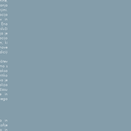
nine,
janja
imi.
acija
v in
. Ena
služi
ja je
cijo
m, ki
 nove
iciji
šitev
emo s
raksa
itiko
pa je
aliza
času
e in
čnega
ja in
ofije
o in