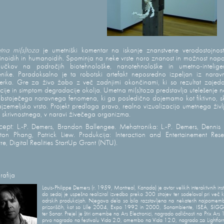
na mi(s)toza
je umetniški komentar na iskanje znanstvene verodostojnost
noidih in humanoidih. Spominja na neke vrste noro znanost in možnost nap
ljučkov na področjih biotehnološke, nanotehnološke in umetno-intelige
nike. Paradoksalno je ta robotski artefakt neposredno izpeljan iz nara
erka. Gre za živo žabo z več zadnjimi okončinami, ki so rezultat zajed
kcije in simptom degradacije okolja. Umetna mi(s)toza predstavlja utelešenje 
bstoječega naravnega fenomena, ki ga posledično dojemamo kot fiktivno, s
jzemeljsko vrsto. Projekt predlaga pravo, realno vizualizacijo umetnega živl
 skrivnostnega, v naravi živečega organizma.
cept:
L.-P. Demers, Brandon Ballengee. Mehatronika: L.-P. Demers, Dennis
ton Phang, Patrick Liew. Produkcija: Interaction and Entertainement Res
re, Digital Realities StartUp Grant (NTU).
rafija
Louis-Philippe Demers (r. 1959, Montreal, Kanada) je avtor velikih interaktivnih inst
do sedaj je uspešno realiziral izvedbo preko 300 strojev ter sodeloval pri več 
odrskih produkcijah. Njegova dela so bila razstavljena na nekaterih najpomemb
prizoriščih, kot so Lille 2004, Expo 1992 in 2000, Sonambiente, ISEA, SI
ter Sonar. Prejel je štiri omembe na Ars Electronici, nagrado odličnosti na Prix Ars
prvo nagrado na festivalu Vida 2.0, omembo na Vida 12.0, nagrado za Lightfo