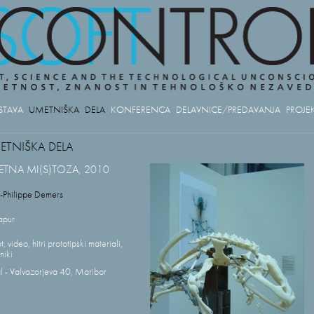
STAVA
UMETNIŠKA DELA
KONFERENCA
DELAVNICE/PREDAVANJA
PROJEK
ETNIŠKA DELA
TNA MI(S)TOZA, 2010
s-Philippe Demers
apur
, video, hitri prototipski materiali,
niki
al - Valvazorjeva 40, Maribor