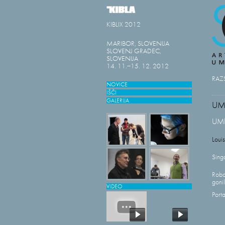
KIBLIX 2012
MARIBOR, SLOVENIJA
SLOVENJ GRADEC,
SLOVENIJA
14. 11.−15. 12. 2012
RAZ
NOVICE
IŠČI
GALERIJA
UM
UME
Loui
Sing
Robot
gonil
VIDEO
Port