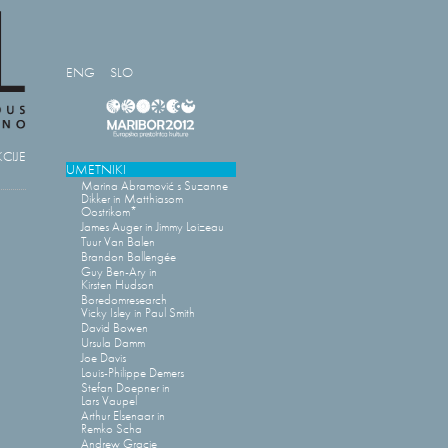
ENG
SLO
CIJE
UMETNIKI
Marina Abramović s Suzanne
Dikker in Matthiasom
Oostrikom*
James Auger in Jimmy Loizeau
Tuur Van Balen
Brandon Ballengée
Guy Ben-Ary in
Kirsten Hudson
Boredomresearch
Vicky Isley in Paul Smith
David Bowen
Ursula Damm
Joe Davis
Louis-Philippe Demers
Stefan Doepner in
Lars Vaupel
Arthur Elsenaar in
Remko Scha
Andrew Gracie