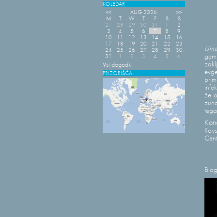
KOLEDAR
<<
AUG 2026
>>
M
T
W
T
F
S
S
27
28
29
30
31
1
2
3
4
5
6
7
8
9
10
11
12
13
14
15
16
17
18
19
20
21
22
23
Umet
24
25
26
27
28
29
30
gemi
31
1
2
3
4
5
6
zak
Vsi dogodki
evge
PRIZORIŠČA
prim
infe
že o
zuna
tega
Kon
Roys
Cent
Biog