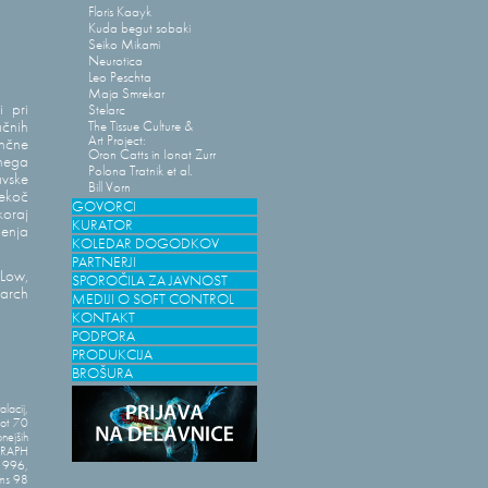
Floris Kaayk
Kuda begut sobaki
Seiko Mikami
Neurotica
Leo Peschta
Maja Smrekar
i pri
Stelarc
ačnih
The Tissue Culture &
Art Project:
nčne
Oron Catts in Ionat Zurr
vnega
Polona Tratnik et al.
avske
Bill Vorn
nekoč
GOVORCI
koraj
KURATOR
jenja
KOLEDAR DOGODKOV
PARTNERJI
 Low,
SPOROČILA ZA JAVNOST
earch
MEDIJI O SOFT CONTROL
KONTAKT
PODPORA
PRODUKCIJA
BROŠURA
alacij,
kot 70
nejših
GGRAPH
 1996,
rms 98