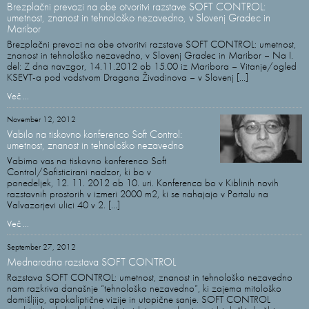
Brezplačni prevozi na obe otvoritvi razstave SOFT CONTROL:
umetnost, znanost in tehnološko nezavedno, v Slovenj Gradec in
Maribor
Brezplačni prevozi na obe otvoritvi razstave SOFT CONTROL: umetnost,
znanost in tehnološko nezavedno, v Slovenj Gradec in Maribor – Na I.
del: Z dna navzgor, 14.11.2012 ob 15.00 iz Maribora – Vitanje/ogled
KSEVT-a pod vodstvom Dragana Živadinova – v Slovenj [...]
Več ...
November 12, 2012
Vabilo na tiskovno konferenco Soft Control:
umetnost, znanost in tehnološko nezavedno
Vabimo vas na tiskovno konferenco Soft
Control/Sofisticirani nadzor, ki bo v
ponedeljek, 12. 11. 2012 ob 10. uri. Konferenca bo v Kiblinih novih
razstavnih prostorih v izmeri 2000 m2, ki se nahajajo v Portalu na
Valvazorjevi ulici 40 v 2. [...]
Več ...
September 27, 2012
Mednarodna razstava SOFT CONTROL
Razstava SOFT CONTROL: umetnost, znanost in tehnološko nezavedno
nam razkriva današnje “tehnološko nezavedno”, ki zajema mitološko
domišljijo, apokaliptične vizije in utopične sanje. SOFT CONTROL