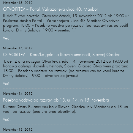
November 15, 2012
OTVORITEV – Portal, Valvazorjeva ulica 40, Maribor
II. del: Z vrha navzdol Otvoritev: četrtek, 15. november 2012 ob 19.00 uri
Poslovna stavba Portal – Valvazorjeva ulica 40, Maribor Otvoritveni
program: 18.00 – Posebno vodstvo po razstavi (po razstavi vas bo vodil
kurator Dmitry Bulatov) 19.00 – umetna [...]
Več ...
November 14, 2012
OTVORITEV – Koroška galerija likovnih umetnosti, Slovenj Gradec
I. del: Z dna navzgor Otvoritev: sreda, 14. november 2012 ob 19.00 uri
Koroška galerija likovnih umetnosti, Slovenj Gradec Otvoritveni program:
18.00 – Posebno vodstvo po razstavi (po razstavi vas bo vodil kurator
Dmitry Bulatov) 19.00 – otvoritev za javnost
Več ...
November 14, 2012
Posebno vodstvo po razstavi ob 18. uri 14. in 15. novembra
Kurator Dmitry Bulatov vas bo v Slovenj Gradcu in v Mariboru ob 18. uri
vodil po razstavi (eno uro pred otvoritvijo).
Več ...
November 13, 2012