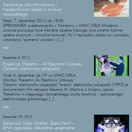
Predavanje: Alla Mitrofanova –
Neidentificirani objekti in strukture
nezavednega
Petek, 7. december 2012 ob 18.00
SPREMEMBA: predavanje bo v Mariboru, v MMC KIBLA Moderna
znanost proizvaja nove hibridne objekte (kiborge, žive umetne tkanine,
spletne skupnosti – virtualne komune). Vsi ti nepopolni objekti so v procesu
ustvarjanja “pomena” soočeni z [...]
Več ...
December 4, 2012
Projekcija: Theremin – An Electronic Odyssey
(Teremin: elektronska odisejada)
Torek 4. december ob 19. uri MMC KIBLA,
Maribor Theremin: An Electronic Odyssey
(Teremin: elektronska odisejada) Teremin: elektronska odisejada (1993) je
dokumentarni film režiserja Stevena M. Martina o življenju Leona
Theremina in njegovega istoimenskega izuma teremina – edinstvenega
elektronskega glasbenega [...]
Več ...
November 29, 2012
Delavnica: Maja Smrekar, Špela Petrič –
DNK zaporedje: referenčne verjetnostne