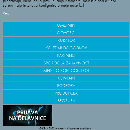
predstavlja, kako lahko jezik in ideje v moderni post-biološki družbi
spreminjajo in znova konfigurirajo meje naše [...]
Več ...
UMETNIKI
GOVORCI
KURATOR
KOLEDAR DOGODKOV
PARTNERJI
SPOROČILA ZA JAVNOST
MEDIJI O SOFT CONTROL
KONTAKT
PODPORA
PRODUKCIJA
BROŠURA
© KIBLA 2012 in avtorji / Vse pravice pridržane