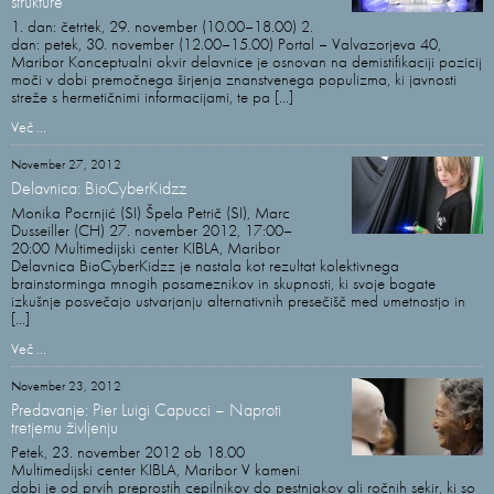
strukture
1. dan: četrtek, 29. november (10.00–18.00) 2.
dan: petek, 30. november (12.00–15.00) Portal – Valvazorjeva 40,
Maribor Konceptualni okvir delavnice je osnovan na demistifikaciji pozicij
moči v dobi premočnega širjenja znanstvenega populizma, ki javnosti
streže s hermetičnimi informacijami, te pa [...]
Več ...
November 27, 2012
Delavnica: BioCyberKidzz
Monika Pocrnjić (SI) Špela Petrič (SI), Marc
Dusseiller (CH) 27. november 2012, 17:00–
20:00 Multimedijski center KIBLA, Maribor
Delavnica BioCyberKidzz je nastala kot rezultat kolektivnega
brainstorminga mnogih posameznikov in skupnosti, ki svoje bogate
izkušnje posvečajo ustvarjanju alternativnih presečišč med umetnostjo in
[...]
Več ...
November 23, 2012
Predavanje: Pier Luigi Capucci – Naproti
tretjemu življenju
Petek, 23. november 2012 ob 18.00
Multimedijski center KIBLA, Maribor V kameni
dobi je od prvih preprostih cepilnikov do pestnjakov ali ročnih sekir, ki so