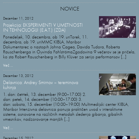
NOVICE
December 11, 2012
Projekcija: EKSPERIMENTI V UMETNOSTI
IN TEHNOLOGIJI (E.A.T.) (ZDA)
Ponedeljek, 10. decembra, ob 19. uriTorek, 11.
decembra, ob 19. uriMMC KIBLA, Maribor
Dokumentarec o nastopih Johna Cagea, Davida Tudora, Roberta
Rauschenberga in Öyvinda FahlströmaZgodovina 9 večerov se je pričela,
ko sta Robert Rauschenberg in Billy Klüver za serijo performansov [...]
Več ...
December 13, 2012
Delavnica: Andrey Smirnov – tereminova
kuhinja
1. dan: četrtek, 13. december (9.00–17.00) 2.
dan: petek, 14. december (10.00–17.00) 3.
dan: sobota, 15. december (10.00–19.00) Multimedijski center KIBLA,
Maribor Intenzivna delavnica ponuja praktičen uvod v interaktivne
sisteme, osnovane na različnih metodah sledenja gibanja, gibalnih
vmesnikov, nadzorovanje manjših [...]
Več ...
December 15, 2012