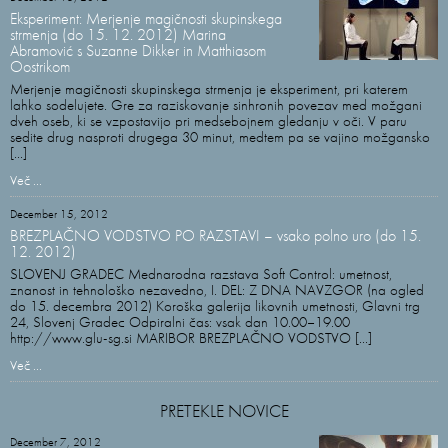
Eksperiment: Merjenje magičnosti skupinskega
strmenja (do 15. 12. 2012) Marina
Abramović s Suzanne Dikker in Matthiasom
Oostrikom
Merjenje magičnosti skupinskega strmenja je eksperiment, pri katerem
lahko sodelujete. Gre za raziskovanje sinhronih povezav med možgani
dveh oseb, ki se vzpostavijo pri medsebojnem gledanju v oči. V paru
sedite drug nasproti drugega 30 minut, medtem pa se vajino možgansko
[...]
Več ...
December 15, 2012
BREZPLAČNO VODSTVO PO RAZSTAVI – vsako polno uro (do 15.
12. 2012)
SLOVENJ GRADEC Mednarodna razstava Soft Control: umetnost,
znanost in tehnološko nezavedno, I. DEL: Z DNA NAVZGOR (na ogled
do 15. decembra 2012) Koroška galerija likovnih umetnosti, Glavni trg
24, Slovenj Gradec Odpiralni čas: vsak dan 10.00–19.00
http://www.glu-sg.si MARIBOR BREZPLAČNO VODSTVO [...]
Več ...
PRETEKLE NOVICE
December 7, 2012