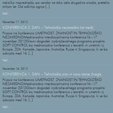
nekoliko naprednejša, pa vendar ne tako zelo drugačna orodja, preteklo
milijon let. Od odkritja ognja [...]
Več ...
November 17, 2012
KONFERENCA 2. DAN – Tehnološko nezavedno kot medij
Prijava na konferenco UMETNOST, ZNANOST IN TEHNOLOŠKO
NEZAVEDNOMednarodna interdisciplinarna konferenca16.–17.
november 2012Glavni dogodek izobraževalnega programa projekta
SOFT CONTROL bo mednarodna konferenca s teoretiki in umetniki iz
Evrope, ZDA, Kanade, Japonske, Avstralije, Rusije in Singapurja, ki se bo
odvijala med 16. [...]
Več ...
November 16, 2012
KONFERENCA 1. DAN – Tehnološka snov in novo stanje živega
Prijava na konferenco UMETNOST, ZNANOST IN TEHNOLOŠKO
NEZAVEDNOMednarodna interdisciplinarna konferenca16.–17.
november 2012Glavni dogodek izobraževalnega programa projekta
SOFT CONTROL bo mednarodna konferenca s teoretiki in umetniki iz
Evrope, ZDA, Kanade, Japonske, Avstralije, Rusije in Singapurja, ki se bo
odvijala med 16. [...]
Več ...