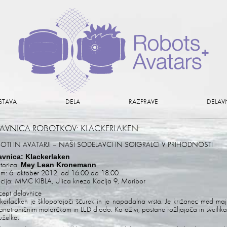
STAVA
DELA
RAZPRAVE
DELAV
LAVNICA ROBOTKOV: KLACKERLAKEN
OTI IN AVATARJI – NAŠI SODELAVCI IN SOIGRALCI V PRIHODNOSTI
avnica: Klackerlaken
torica:
Mey Lean Kronemann
m: 6. oktober 2012, od 16.00 do 18.00
cija: MMC KIBLA, Ulica kneza Koclja 9, Maribor
ept delavnice
kerlacken je šklopotajoči ščurek in je napadalna vrsta. Je križanec med ma
notroničnim motorčkom in LED diodo. Ko oživi, postane rožljajoča in svetlik
uželka.