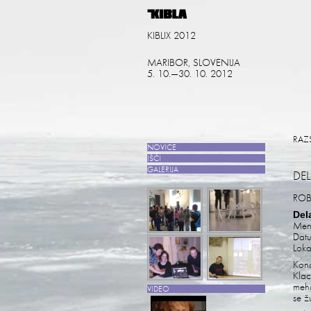
KIBLIX 2012
MARIBOR, SLOVENIJA
5. 10.—30. 10. 2012
RAZ
NOVICE
IŠČI
GALERIJA
DE
ROB
Del
Men
Datu
Loka
Konc
Klac
meha
VIDEO
se ž