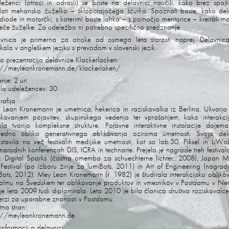
eženci (otroci in odrasli) se boste na delavnici naučili, kako brez spaj
lati mehansko žuželko – šklopotajočega ščurka. Spoznali boste, kako del
diode in motorčki, s katerimi boste lahko – s pomočjo mentorice – kreirali m
leče žuželke. Za udeležbo ni potrebno specifično predznanje.
avnica je primerna za otroke od osmega leta starosti naprej. Delavnic
kala v angleškem jeziku s prevodom v slovenski jezik.
o prezentacija delavnice Klackerlacken:
p://meyleankronemann.de/klackerlaken/
anje: 2 uri
ilo udeležencev: 30
rafija
Lean Kronemann je umetnica, hekerica in raziskovalka iz Berlina. Ukvarja
skovanjem pojavitev, skupinskega vedenja ter vprašanjem, kako interakci
ila tvorijo kompleksne strukture. Pojavne interaktivne instalacije dojem
redno obliko generativnega oblikovanja oziroma umetnosti. Svoja del
stavila na več festivalih medijske umetnosti, kot so lab.30, Piksel in LiWoL
arodnih konferencah DIS, ICRA in technarte. Prejela je nagrade treh festivalo
r: Digital Sparks (častna omemba za schuechterne lichter, 2008), Japan 
 Festival (po izboru žirije za lumiBots, 2011) in Art of Engineering (nagra
Bots, 2012). Mey Lean Kronemann (r. 1982) je študirala interakcijsko obliko
lmu na Švedskem ter oblikovanje produktov in vmesnikov v Postdamu v Nem
 je leta 2009 tudi diplomirala. Leta 2010 je bila članica društva raziskovalc
erzi za uporabne znanosti v Postdamu.
tna stran:
p://meyleankronemann.de
informacij o delavnici: