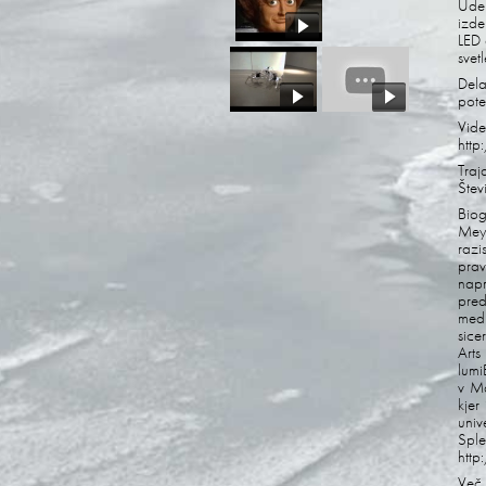
Udel
izde
LED 
svet
Del
pote
Vide
htt
Traj
Štev
Biog
Mey 
razi
prav
nap
pred
medn
sice
Arts
lumi
v Ma
kjer
univ
Sple
htt
Več 