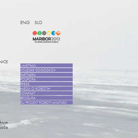
ENG
SLO
NICE
UMETNIKI
KOLEDAR DOGODKOV
PARTNERJI
PODPORA
PRESS
MEDIJI O ROBOTIH
KONTAKT
BROŠURA
EU PROJEKT ROBOTI+AVATARJI
jhnim
ajoča