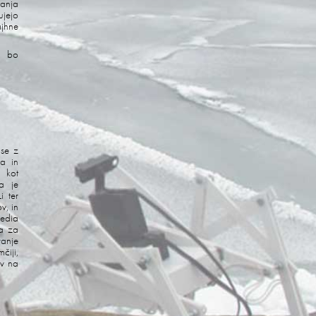
kanja
ujejo
ajhne
a bo
 se z
ja in
a kot
a je
i ter
v, in
Media
da za
vanje
čiji,
ev na