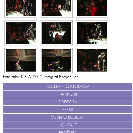
Foto arhiv KIBLA, 2012, fotograf Boštjan Lah
KOLEDAR DOGODKOV
PARTNERJI
PODPORA
PRESS
MEDIJI O ROBOTIH
KONTAKT
BROŠURA