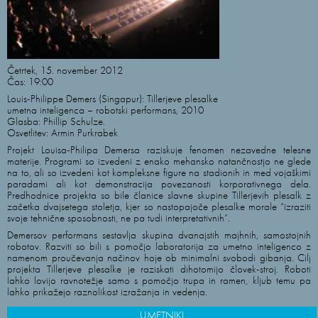
Četrtek, 15. november 2012
Čas: 19:00
Louis-Philippe Demers (Singapur): Tillerjeve plesalke
umetna inteligenca – robotski performans, 2010
Glasba: Phillip Schulze.
Osvetlitev: Armin Purkrabek
Projekt Louisa-Philipa Demersa raziskuje fenomen nezavedne telesne
materije. Programi so izvedeni z enako mehansko natančnostjo ne glede
na to, ali so izvedeni kot kompleksne figure na stadionih in med vojaškimi
paradami ali kot demonstracija povezanosti korporativnega dela.
Predhodnice projekta so bile članice slavne skupine Tillerjevih plesalk z
začetka dvajsetega stoletja, kjer so nastopajoče plesalke morale “izraziti
svoje tehnične sposobnosti, ne pa tudi interpretativnih”.
Demersov performans sestavlja skupina dvanajstih majhnih, samostojnih
robotov. Razviti so bili s pomočjo laboratorija za umetno inteligenco z
namenom proučevanja načinov hoje ob minimalni svobodi gibanja. Cilj
projekta Tillerjeve plesalke je raziskati dihotomijo človek-stroj. Roboti
lahko lovijo ravnotežje samo s pomočjo trupa in ramen, kljub temu pa
lahko prikažejo raznolikost izražanja in vedenja.
UMETNIKI