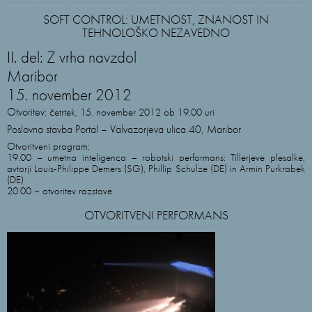
SOFT CONTROL: UMETNOST, ZNANOST IN
TEHNOLOŠKO NEZAVEDNO
II. del: Z vrha navzdol
Maribor
15. november 2012
Otvoritev:
četrtek, 15. november 2012 ob 19.00 uri
Poslovna stavba Portal – Valvazorjeva ulica 40, Maribor
Otvoritveni program:
19.00 – umetna inteligenca – robotski performans: Tillerjeve plesalke,
avtorji Louis-Philippe Demers (SG), Phillip Schulze (DE) in Armin Purkrabek
(DE)
20.00 – otvoritev razstave
OTVORITVENI PERFORMANS