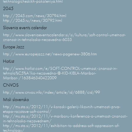
tekhnologicheskikh-pokoleniya.html
2045
http://2045.com/news/30794.html
http://2045.ru/news/30792.html
Slovenia events calendar
http://www.sloveniaeventscalendar.si/si/kultura/soft-control-umetnost-
znanost-in-tehnolosko-nezavedno-6035
Europe Jazz
http://www.europejazz.net/news-pagenew-3806.htm
HotList
http://www.hotlist.com/e/SOFT-CONTROL-umetnost,-znanost-in-
tehnolo%C5%A1ko-nezavedno-@-KID-KIBLA-Maribor-
Maribor-/163846340422009
CNVOS
http://www.cnvos.info/index/article/id/6888/cid/99
Misli slovensko
http://ms.sta.si/2012/11/v-koroski-galeriji-likovnih-umetnosti-prva-
etapa-razstave-soft-control/
http://ms.sta.si/2012/11/v-mariboru-konferenca-o-umetnosti-znanosti-
in-tehnolosko-nezavednem/
http://ms.sta.si/2012/11/exhibition-to-address-soft-oppression-of-
technology/