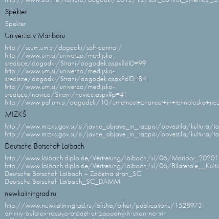
Spekter
Spekter
Univerza v Mariboru
http://ssum.um.si/dogodki/soft-control/
http://www.um.si/univerza/medijsko-
sredisce/dogodki/Strani/dogodek.aspx?dID=99
http://www.um.si/univerza/medijsko-
sredisce/dogodki/Strani/dogodek.aspx?dID=84
http://www.um.si/univerza/medijsko-
sredisce/novice/Strani/novice.aspx?p=41
http://www.pef.um.si/dogodek/10/umetnost+znanost+in+tehnolosko+ne
MIZKŠ
http://www.mizks.gov.si/si/javne_objave_in_razpisi/obvestila/kultura
http://www.mizks.gov.si/si/javne_objave_in_razpisi/obvestila/kultura
Deutsche Botschaft Laibach
http://www.laibach.diplo.de/Vertretung/laibach/sl/06/Maribor_2020
http://www.laibach.diplo.de/Vertretung/laibach/sl/06/Bilaterale__Kul
Deutsche Botschaft Laibach – Začetna stran_SC
Deutsche Botschaft Laibach_SC_DAMM
newkaliningrad.ru
http://www.newkaliningrad.ru/afisha/other/publications/1528973-
dmitriy-bulatov-rossiya-otstaet-ot-zapadnykh-stran-na-tri-