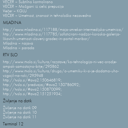
VEČER – Subtilno kontrolirano
VEČER – Možgani iz celic prepucija
Večer – KGLU
VEČER – Umetnost, znanost in tehnološko nezavedno
MLADINA
http://www.mladina.si/117188/maja-smrekar-intermedijska-umetnica/
http://www.mladina.si/117785/sofisticirani-nadzor-koroska-galerija-
likovnih-umetnosti-slovenj-gradec-in-portal-maribor/
Mladina – najava
Mladina – parada
RTV SLO
http://www.rtvslo.si/kultura/razstave/ko-tehnologija-ni-vec-orodje-
ampak-samostojno-bitje/295862
http://www.rtvslo.si/kultura/drugo/o-umetniku-ki-si-je-dodatno-uho-
vzgojil-na-roki/295948
http://tvslo.si/#ava2.150646819;;
http://tvslo.si/predvajaj/#ava2.150786092;;
http://tvslo.si/#ava2.150870099;;
http://tvslo.si/#ava2.151251934;;
Življenje na dotik
Življenje na dotik 09
Življenje na dotik 10
Življenje na dotik 11
Terminal 12