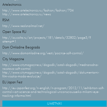
Artelectronics
http://www.artelectronics.ru/fashion/fashion/704
http://www.artelectronics.ru/news
RSM
http://www.realsnailmail.net/
Open Space RU
http://os.colta.ru/art/projects/181/details/32802/page3/?
attempt=1
Dom Omladine Beograda
http://www.domomladine.org/vesti/pocinje-soft-control/
City Magazine
http://www.citymagazine.si/dogodki/ostali-dogodki/mednarodna-
razstava-soft-control
http://www.citymagazine.si/dogodki/ostali-dogodki/dokumentarni-
film-visoka-moda-evolucije/
EU Japan Fest
http://eu-japanfest.org/n-english/n-program/2012/11/exhibition-soft-
control—art-science-and-technological-unconsciousseiko-mikami-eye-
tracking-informa.html
UMETNIKI