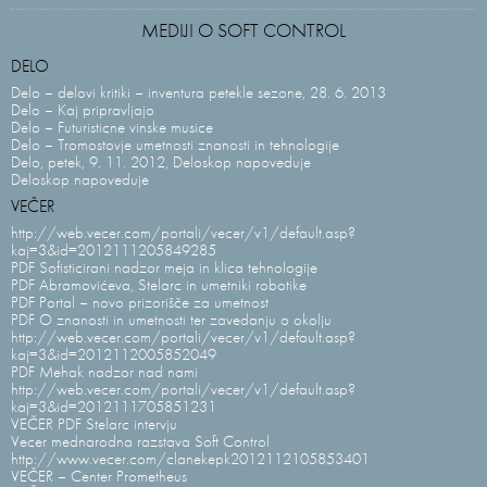
MEDIJI O SOFT CONTROL
DELO
Delo – delovi kritiki – inventura petekle sezone, 28. 6. 2013
Delo – Kaj pripravljajo
Delo – Futuristicne vinske musice
Delo – Tromostovje umetnosti znanosti in tehnologije
Delo, petek, 9. 11. 2012, Deloskop napoveduje
Deloskop napoveduje
VEČER
http://web.vecer.com/portali/vecer/v1/default.asp?
kaj=3&id=2012111205849285
PDF Sofisticirani nadzor meja in klica tehnologije
PDF Abramovićeva, Stelarc in umetniki robotike
PDF Portal – novo prizorišče za umetnost
PDF O znanosti in umetnosti ter zavedanju o okolju
http://web.vecer.com/portali/vecer/v1/default.asp?
kaj=3&id=2012112005852049
PDF Mehak nadzor nad nami
http://web.vecer.com/portali/vecer/v1/default.asp?
kaj=3&id=2012111705851231
VEČER PDF Stelarc intervju
Vecer mednarodna razstava Soft Control
http://www.vecer.com/clanekepk2012112105853401
VEČER – Center Prometheus