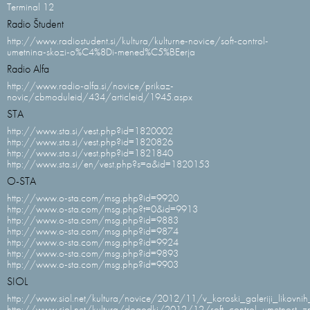
Terminal 12
Radio Študent
http://www.radiostudent.si/kultura/kulturne-novice/soft-control-
umetnina-skozi-o%C4%8Di-mened%C5%BEerja
Radio Alfa
http://www.radio-alfa.si/novice/prikaz-
novic/cbmoduleid/434/articleid/1945.aspx
STA
http://www.sta.si/vest.php?id=1820002
http://www.sta.si/vest.php?id=1820826
http://www.sta.si/vest.php?id=1821840
http://www.sta.si/en/vest.php?s=a&id=1820153
O-STA
http://www.o-sta.com/msg.php?id=9920
http://www.o-sta.com/msg.php?t=0&id=9913
http://www.o-sta.com/msg.php?id=9883
http://www.o-sta.com/msg.php?id=9874
http://www.o-sta.com/msg.php?id=9924
http://www.o-sta.com/msg.php?id=9893
http://www.o-sta.com/msg.php?id=9903
SIOL
http://www.siol.net/kultura/novice/2012/11/v_koroski_galeriji_likovnih
http://www.siol.net/kultura/dogodki/2012/12/soft_control_umetnost_z