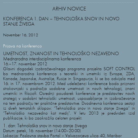
ARHIV NOVICE
KONFERENCA 1. DAN – TEHNOLOŠKA SNOV IN NOVO
STANJE ŽIVEGA
November 16, 2012
Prijava na konferenco
UMETNOST, ZNANOST IN TEHNOLOŠKO NEZAVEDNO
Mednarodna interdisciplinarna konferenca
16.–17. november 2012
Glavni dogodek izobraževalnega programa projekta SOFT CONTROL
bo mednarodna konferenca s teoretiki in umetniki iz Evrope, ZDA,
Kanade, Japonske, Avstralije, Rusije in Singapurja, ki se bo odvijala med
16. in 17. novembrom 2012. Med udeleženci konference bodo priznani
strokovnjaki s področja sodobne umetnosti in novih tehnologij, znani
umetniki in filozofi. Osrednji poudarek konference je predstavitev novih
strategij v sodobni tehnološki umetnosti, usposabljanje in izobraževanje
na tem področju ter praktične predstavitve. Dvodnevna konferenca sestoji
iz dveh tematskih sklopov: “Tehnološka snov in novo stanje živega” in
“Tehnološko nezavedno kot medij”. V letu 2013 je predviden izid
publikacije, ki bo zaokrožila celoten projekt.
1. dan: Tehnološka snov in novo stanje živega
Datum: petek, 16. november (14.00–20.00)
Lokacija: Poslovna stavba Portal – Valvazorjeva ulica 40, Maribor