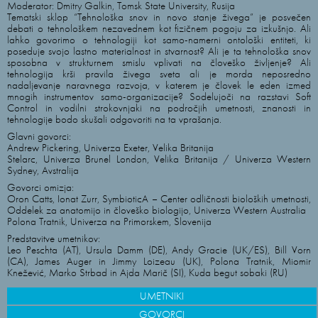
Moderator: Dmitry Galkin, Tomsk State University, Rusija
Tematski sklop “Tehnološka snov in novo stanje živega” je posvečen
debati o tehnološkem nezavednem kot fizičnem pogoju za izkušnjo. Ali
lahko govorimo o tehnologiji kot samo-namerni ontološki entiteti, ki
poseduje svojo lastno materialnost in stvarnost? Ali je ta tehnološka snov
sposobna v strukturnem smislu vplivati na človeško življenje? Ali
tehnologija krši pravila živega sveta ali je morda neposredno
nadaljevanje naravnega razvoja, v katerem je človek le eden izmed
mnogih instrumentov samo-organizacije? Sodelujoči na razstavi Soft
Control in vodilni strokovnjaki na področjih umetnosti, znanosti in
tehnologije bodo skušali odgovoriti na ta vprašanja.
Glavni govorci:
Andrew Pickering, Univerza Exeter, Velika Britanija
Stelarc, Univerza Brunel London, Velika Britanija / Univerza Western
Sydney, Avstralija
Govorci omizja:
Oron Catts, Ionat Zurr, SymbioticA – Center odličnosti bioloških umetnosti,
Oddelek za anatomijo in človeško biologijo, Univerza Western Australia
Polona Tratnik, Univerza na Primorskem, Slovenija
Predstavitve umetnikov:
Leo Peschta (AT), Ursula Damm (DE), Andy Gracie (UK/ES), Bill Vorn
(CA), James Auger in Jimmy Loizeau (UK), Polona Tratnik, Miomir
Knežević, Marko Strbad in Ajda Marič (SI), Kuda begut sobaki (RU)
UMETNIKI
GOVORCI