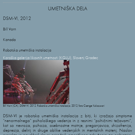
UMETNIŠKA DELA
DSM-VI, 2012
Bill Vorn
Kanada
Robotska umetniška instalacija
Koroška galerija likovnih umetnosti (KGLU), Slovenj Gradec
Bill Vorn (CA). DSM-VI, 2012. Robotska umetniška instalacija. 2012, foto Csenge Kolozsvari
DSM-VI je robotska umetniška instalacija z bitji, ki izražajo simptome
“nenormalnega” psihološkega vedenja in z resnimi “psihičnimi težavami”,
kot so nevroza, psihoza, osebnostne motnje, preganjavica, shizofrenija,
depresija, delirij in druge oblike vedenjskih in mentalnih motenj. Naslov
projekta je navdihnil slavni priročnik ameriškega združenja za psihiatrijo,