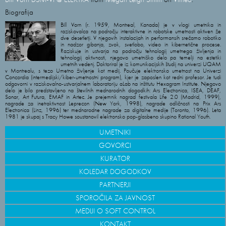
Biografija
Bill Vorn (r. 1959, Montreal, Kanada) je v vlogi umetnika in
raziskovalca na področju interaktivne in robotske umetnosti aktiven že
dve desetletji. V njegovih instalacijah in performansih srečamo robotiko
in nadzor gibanja, zvok, svetlobo, video in kibernetične procese.
Raziskuje in ustvarja na področju tehnologij umetnega življenja in
tehnologij aktivnosti, njegovo umetniško delo pa temelji na estetiki
umetnih vedenj. Doktoriral je iz komunikacijskih študij na univerzi UQAM
v Montrealu, s tezo Umetno življenje kot medij. Poučuje elektronsko umetnost na Univerzi
Concordia (intermedijski/kiber-umetnostni program), kjer je zaposlen kot redni profesor. Je tudi
odgovorni v raziskovalno-ustvarjalnem laboratoriju aLab na inštitutu Hexagram Institute. Njegovo
delo je bilo predstavljeno na številnih mednarodnih dogodkih: Ars Electronica, ISEA, DEAF,
Sonar, Art Futura, EMAF in Artec. Je prejemnik nagrad festivala Life 2.0 (Madrid, 1999),
nagrade za inetraktivnost Leprecon (New York, 1998), nagrade odličnosti na Prix Ars
Electronica (Linz, 1996) ter mednarodne nagrade za digitalne medije (Toronto, 1996). Leta
1981 je skupaj s Tracy Howe soustanovil elektronsko pop-glasbeno skupino Rational Youth.
UMETNIKI
GOVORCI
KURATOR
KOLEDAR DOGODKOV
PARTNERJI
SPOROČILA ZA JAVNOST
MEDIJI O SOFT CONTROL
KONTAKT