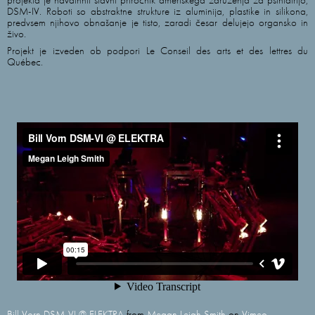
DSM-IV. Roboti so abstraktne strukture iz aluminija, plastike in silikona,
predvsem njihovo obnašanje je tisto, zaradi česar delujejo organsko in
živo.
Projekt je izveden ob podpori Le Conseil des arts et des lettres du
Québec.
Bill Vorn DSM-VI @ ELEKTRA
from
Megan Leigh Smith
on
Vimeo
.