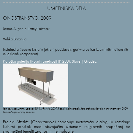
UMETNIŠKA DELA
ONOSTRANSTVO, 2009
James Auger in Jimmy Loizeau
Velika Britanija
Instalacija (lesena krsta in jekleni podstavek, gorivna celica iz akrilnih, najlonskih
in jeklenih komponent)
Koroška galerija likovnih umetnosti (KGLU), Slovenj Gradec
James Auger, Jimmy Loizeau (UK). Afterlife, 2009. Raziskovalni projekt, fotografija z dovoljenjem umetnikov. 2009,
James Auger, Jimmy Loizeau
Projekt Afterlife (Onostranstvo) spodbuja metafizični dialog, ki raziskuje
kulturni preskok med obstoječim sistemom religioznih prepričanj ter
stvarnejšimi temelji znanosti in tehnologije.