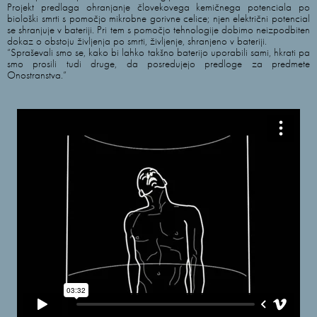
Projekt predlaga ohranjanje človekovega kemičnega potenciala po
biološki smrti s pomočjo mikrobne gorivne celice; njen električni potencial
se shranjuje v bateriji. Pri tem s pomočjo tehnologije dobimo neizpodbiten
dokaz o obstoju življenja po smrti, življenje, shranjeno v bateriji.
“Spraševali smo se, kako bi lahko takšno baterijo uporabili sami, hkrati pa
smo prosili tudi druge, da posredujejo predloge za predmete
Onostranstva.”