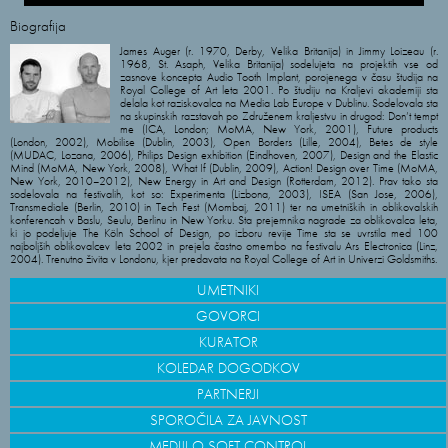
Biografija
James Auger (r. 1970, Derby, Velika Britanija) in Jimmy Loizeau (r.
1968, St. Asaph, Velika Britanija) sodelujeta na projektih vse od
zasnove koncepta Audio Tooth Implant, porojenega v času študija na
Royal College of Art leta 2001. Po študiju na Kraljevi akademiji sta
delala kot raziskovalca na Media Lab Europe v Dublinu. Sodelovala sta
na skupinskih razstavah po Združenem kraljestvu in drugod: Don’t tempt
me (ICA, London; MoMA, New York, 2001), Future products
(London, 2002), Mobilise (Dublin, 2003), Open Borders (Lille, 2004), Betes de style
(MUDAC, Lozana, 2006), Philips Design exhibition (Eindhoven, 2007), Design and the Elastic
Mind (MoMA, New York, 2008), What If (Dublin, 2009), Action! Design over Time (MoMA,
New York, 2010–2012), New Energy in Art and Design (Rotterdam, 2012). Prav tako sta
sodelovala na festivalih, kot so: Experimenta (Lizbona, 2003), ISEA (San Jose, 2006),
Transmediale (Berlin, 2010) in Tech Fest (Mombaj, 2011) ter na umetniških in oblikovalskih
konferencah v Baslu, Seulu, Berlinu in New Yorku. Sta prejemnika nagrade za oblikovalca leta,
ki jo podeljuje The Köln School of Design, po izboru revije Time sta se uvrstila med 100
najboljših oblikovalcev leta 2002 in prejela častno omembo na festivalu Ars Electronica (Linz,
2004). Trenutno živita v Londonu, kjer predavata na Royal College of Art in Univerzi Goldsmiths.
UMETNIKI
GOVORCI
KURATOR
KOLEDAR DOGODKOV
PARTNERJI
SPOROČILA ZA JAVNOST
MEDIJI O SOFT CONTROL